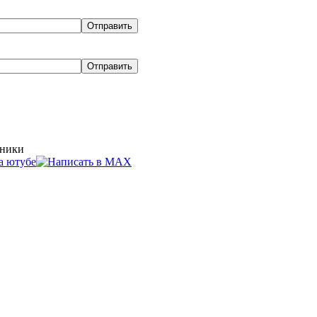
хники
Эвакуатор
Двигатели для
Це
грузовых
грузовиков в
до
автомобилей
Орле