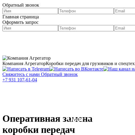
Обратный звонок
Главная страница
Оформить запрос
О нас
Портфолио
Компания Агрегатор
Коробки передач для грузовиков и спецте
Свяжитесь с нами
Обратный звонок
+7 931 107-61-04
Каталог
Услуги
Запчасти для
КПП
грузовиков в
Оперативная замена
Орле
коробки передач